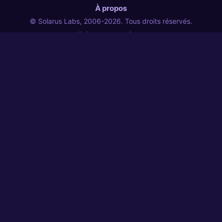
À propos
© Solarus Labs, 2006-2026. Tous droits réservés.
Foire aux questions
Informations légales
Politique de confidentialité
Politique de signature de code
Participer
Votre aide ou support seront très appréciés.
Contribuer
Faire un don
Solarus Labs
Produits dérivés
↗
Liens
Suivez Solarus sur les réseaux sociaux.
Code source
↗
Contact