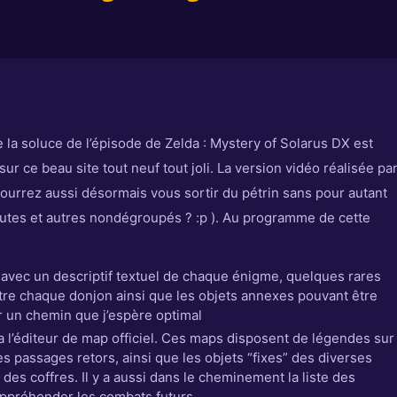
la soluce de l’épisode de Zelda : Mystery of Solarus DX est
ur ce beau site tout neuf tout joli. La version vidéo réalisée pa
ourrez aussi désormais vous sortir du pétrin sans pour autant
autes et autres nondégroupés ? :p ). Au programme de cette
avec un descriptif textuel de chaque énigme, quelques rares
re chaque donjon ainsi que les objets annexes pouvant être
r un chemin que j’espère optimal
 l’éditeur de map officiel. Ces maps disposent de légendes sur
es passages retors, ainsi que les objets “fixes” des diverses
des coffres. Il y a aussi dans le cheminement la liste des
appréhender les combats futurs