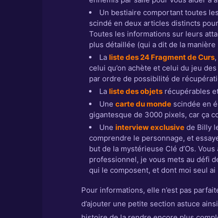
Un bestiaire comportant toutes le
scindé en deux articles distincts pour 
Toutes les informations sur leurs att
plus détaillée (qui a dit de la manière 
La
liste des 24 Fragment de Curs
,
celui qu’on achète et celui du jeu des
par ordre de possibilité de récupérat
La
liste des objets
récupérables et 
Une
carte du monde
scindée en éc
gigantesque de 3000 pixels, car ça 
Une
interview exclusive
de Billy 
comprendre le personnage, et essayer
but de la mystérieuse Clé d’Os. Vous 
professionnel, je vous mets au défi de 
qui le composent, et dont moi seul ai 
Pour informations, elle n’est pas parfait
d’ajouter une petite section astuce ains
histoire de la rendre encore plus compl