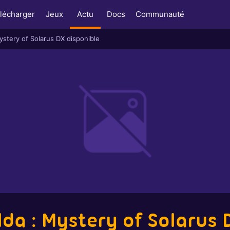
lécharger
Jeux
Actu
Docs
Communauté
ystery of Solarus DX disponible
lda : Mystery of Solarus 