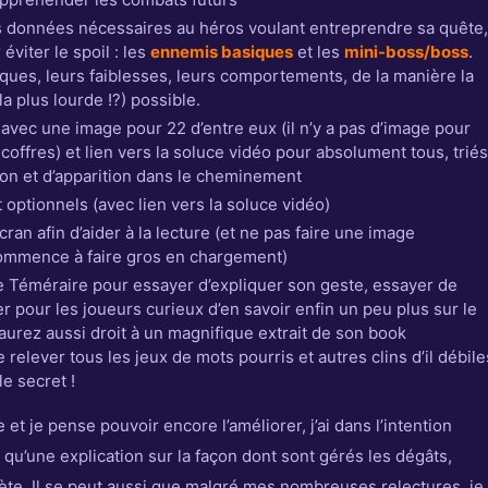
s données nécessaires au héros voulant entreprendre sa quête,
éviter le spoil : les
ennemis basiques
et les
mini-boss/boss
.
aques, leurs faiblesses, leurs comportements, de la manière la
la plus lourde !?) possible.
 avec une image pour 22 d’entre eux (il n’y a pas d’image pour
 coffres) et lien vers la soluce vidéo pour absolument tous, triés
ion et d’apparition dans le cheminement
optionnels (avec lien vers la soluce vidéo)
ran afin d’aider à la lecture (et ne pas faire une image
commence à faire gros en chargement)
le Téméraire pour essayer d’expliquer son geste, essayer de
 pour les joueurs curieux d’en savoir enfin un peu plus sur le
aurez aussi droit à un magnifique extrait de son book
relever tous les jeux de mots pourris et autres clins d’il débile
le secret !
e et je pense pouvoir encore l’améliorer, j’ai dans l’intention
i qu’une explication sur la façon dont sont gérés les dégâts,
ète. Il se peut aussi que malgré mes nombreuses relectures, je