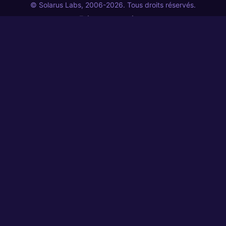
© Solarus Labs, 2006-2026. Tous droits réservés.
Foire aux questions
Informations légales
Politique de confidentialité
Politique de signature de code
Participer
Votre aide ou support seront très appréciés.
Contribuer
Faire un don
Solarus Labs
Produits dérivés
↗
Liens
Suivez Solarus sur les réseaux sociaux.
Code source
↗
Contact
Kit de presse