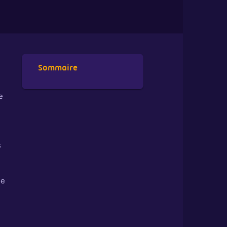
Sommaire
e
s
le